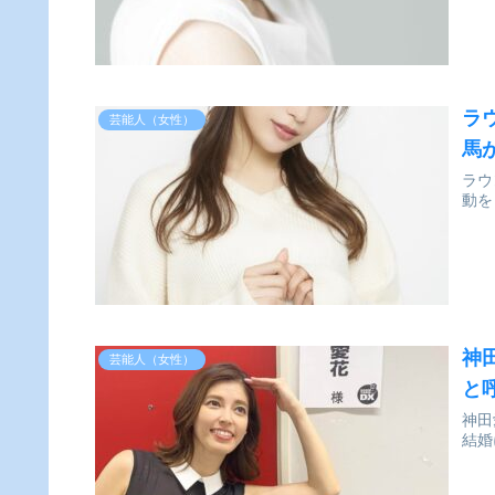
ラ
芸能人（女性）
馬
ラウ
動を
神
芸能人（女性）
と
神田
結婚