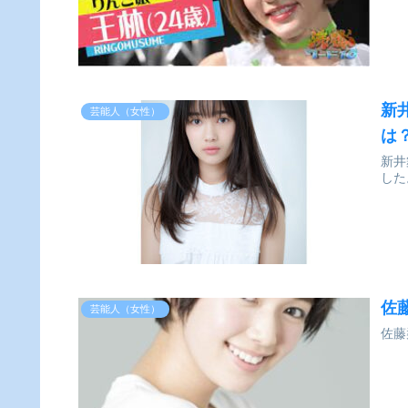
新
芸能人（女性）
は
新井
した
佐
芸能人（女性）
佐藤