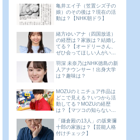
亀井エイ子（笠置シズ子の
娘）のその後は？現在の活
動は？【NHK朝ドラ】
緒方ゆいアナ（四国放送）
の経歴は？家族は？結婚し
てる？【オードリーさん、
ぜひ会ってほしい人がいる
んです。 アナウンサー
羽深 未奈乃はNHK徳島の新
SP!】
人アナウンサー！出身大学
は？趣味は？
MOZUのミニチュア作品は
どこで見える？いつから活
動してる？MOZUの経歴
は？【マツコの知らない世
界】
「鎌倉殿の13人」の坂東彌
十郎の家族は？【芸能人格
付けチェック】