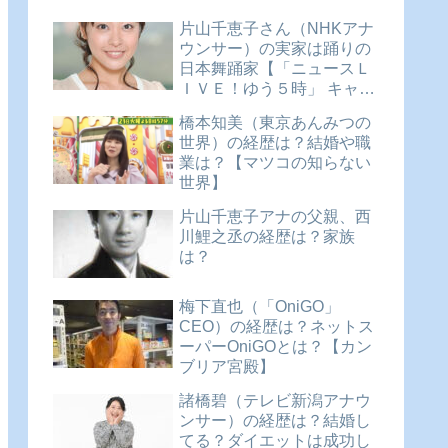
片山千恵子さん（NHKアナ
ウンサー）の実家は踊りの
日本舞踊家【「ニュースＬ
ＩＶＥ！ゆう５時」 キャス
ター】
橋本知美（東京あんみつの
世界）の経歴は？結婚や職
業は？【マツコの知らない
世界】
片山千恵子アナの父親、西
川鯉之丞の経歴は？家族
は？
梅下直也（「OniGO」
CEO）の経歴は？ネットス
ーパーOniGOとは？【カン
ブリア宮殿】
諸橋碧（テレビ新潟アナウ
ンサー）の経歴は？結婚し
てる？ダイエットは成功し