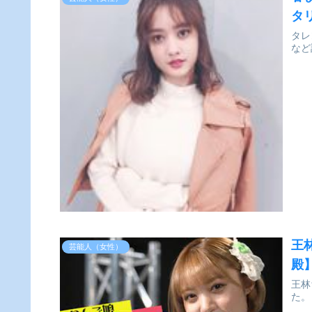
タ
タレ
など
王
芸能人（女性）
殿
王林
た。