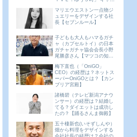
ター】
マリエウエストン一点物ジ
ュエリーをデザインする社
長【セブンルール】
子どもも大人もハマるガチ
ャ（カプセルトイ）の日本
ガチャガチャ協会会長小野
尾勝彦さん【マツコの知ら
ない世界】
梅下直也（「OniGO」
CEO）の経歴は？ネットス
ーパーOniGOとは？【カン
ブリア宮殿】
諸橋碧（テレビ新潟アナウ
ンサー）の経歴は？結婚し
てる？ダイエットは成功し
たの？【踊るさんま御殿】
五十棲新也(いそずしんや）
畑から料理をデザインする
会社社長の経歴は？会社の