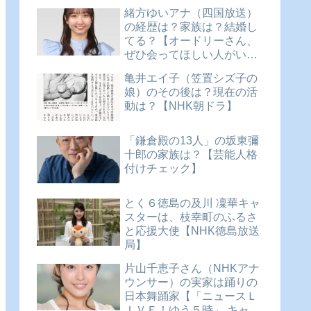
緒方ゆいアナ（四国放送）
の経歴は？家族は？結婚し
てる？【オードリーさん、
ぜひ会ってほしい人がいる
んです。 アナウンサー
亀井エイ子（笠置シズ子の
SP!】
娘）のその後は？現在の活
動は？【NHK朝ドラ】
「鎌倉殿の13人」の坂東彌
十郎の家族は？【芸能人格
付けチェック】
とく６徳島の及川 凜華キャ
スターは、枝幸町のふるさ
と応援大使【NHK徳島放送
局】
片山千恵子さん（NHKアナ
ウンサー）の実家は踊りの
日本舞踊家【「ニュースＬ
ＩＶＥ！ゆう５時」 キャス