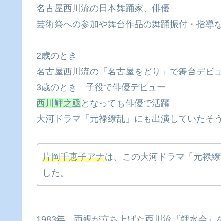
名古屋西川流の日本舞踊家、俳優
芸術祭への参加や舞台作品の舞踊振付・指導
2歳のとき
名古屋西川流の「名古屋をどり」で舞台デビ
3歳のとき 子役で俳優デビュー
西川鯉之亟
となっても俳優で活躍
大河ドラマ「元禄繚乱」にも出演していたそ
片岡千恵子アナ
は、この大河ドラマ「元禄繚
した。
1983年、両親が立ち上げた西川流『鯉水会』