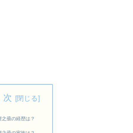
 次
鯉之亟の経歴は？
鯉之亟の家族は？