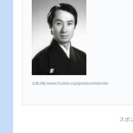
出典:http://www10.plala.or.jp/grandcru/Actor.htm
スポ