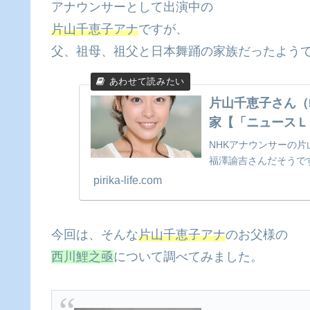
アナウンサーとして出演中の
片山千恵子アナ
ですが、
父、祖母、祖父と日本舞踊の家族だったよう
片山千恵子さん（
家【「ニュースＬ
NHKアナウンサーの
福澤諭吉さんだそうで
pirika-life.com
今回は、そんな
片山千恵子アナ
のお父様の
西川鯉之亟
について調べてみました。