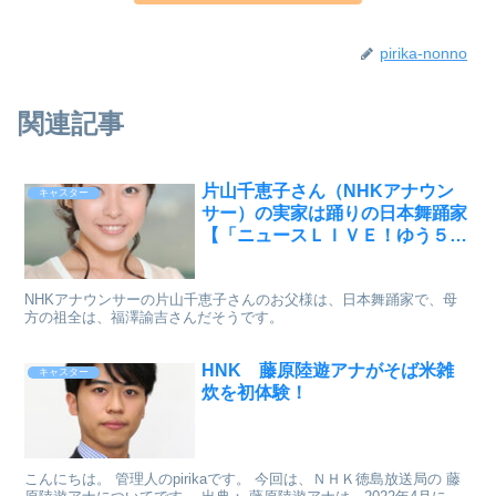
pirika-nonno
関連記事
片山千恵子さん（NHKアナウン
キャスター
サー）の実家は踊りの日本舞踊家
【「ニュースＬＩＶＥ！ゆう５
時」 キャスター】
NHKアナウンサーの片山千恵子さんのお父様は、日本舞踊家で、母
方の祖全は、福澤諭吉さんだそうです。
HNK 藤原陸遊アナがそば米雑
キャスター
炊を初体験！
こんにちは。 管理人のpirikaです。 今回は、ＮＨＫ徳島放送局の 藤