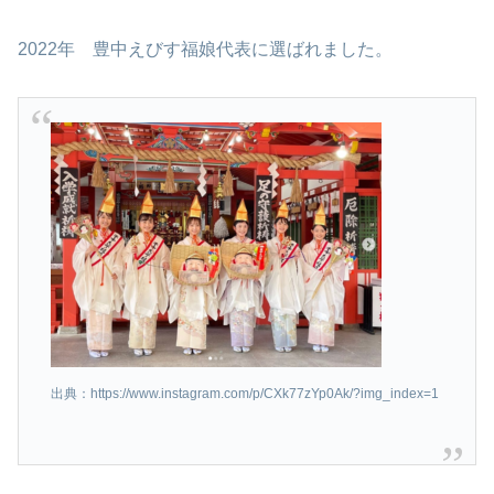
2022年 豊中えびす福娘代表に選ばれました。
出典：https://www.instagram.com/p/CXk77zYp0Ak/?img_index=1