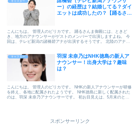
諸橋碧（テレビ新潟アナウンサ
キャスター
ー）の経歴は？結婚してる？ダイ
エットは成功したの？【踊るさん
ま御殿】
こんにちは。 管理人のピリカです。 踊るさんま御殿には、ときど
き、地方のアナウンサーがゲストのメンバーで出演しますよね。 今
回は、テレビ新潟の諸橋碧アナが出演するそうです。 北陸のアナウ
ンサーは楽しい方が多いのでしょうか？ （たしか馬場もも...
羽深 未奈乃はNHK徳島の新人ア
キャスター
ナウンサー！出身大学は？趣味
は？
こんにちは。 管理人のピリカです。 NHKの新人アナウンサーが研修
を終え、各地に配属されたようです。 NHK徳島に新しく配属された
のは、羽深 未奈乃アナウンサーです。 初お目見えは、5月末のとく
６徳島でした。 「入社して30日、徳島に来て5...
スポンサーリンク