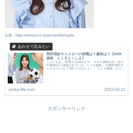
出典：https://www.jrt.co.jp/ann/profile/ogata
岡田理紗キャスターの前職は？趣味は？【NHK
徳島 とく６とくしま】
こんにちは。 管理人のpirikaです。 ＮＨＫ徳島の月～金の
午後6時から放送されている「とく６徳島」 の岡田理紗キ
ャスターについて調べてみました。 「とく６徳島」のメン
バーが令和5年4月から入れ替わりがあり 岡田理紗キャスタ
ーも新しいメン...
pirika-life.com
2023.04.11
スポンサーリンク