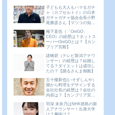
子どもも大人もハマるガチ
ャ（カプセルトイ）の日本
ガチャガチャ協会会長小野
尾勝彦さん【マツコの知ら
ない世界】
梅下直也（「OniGO」
CEO）の経歴は？ネットス
ーパーOniGOとは？【カン
ブリア宮殿】
諸橋碧（テレビ新潟アナウ
ンサー）の経歴は？結婚し
てる？ダイエットは成功し
たの？【踊るさんま御殿】
五十棲新也(いそずしんや）
畑から料理をデザインする
会社社長の経歴は？会社の
内容は？【カンブリア宮
殿】
羽深 未奈乃はNHK徳島の新
人アナウンサー！出身大学
は？趣味は？