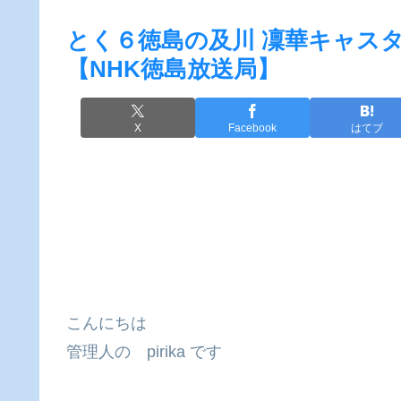
とく６徳島の及川 凜華キャス
【NHK徳島放送局】
X
Facebook
はてブ
こんにちは
管理人の pirika です