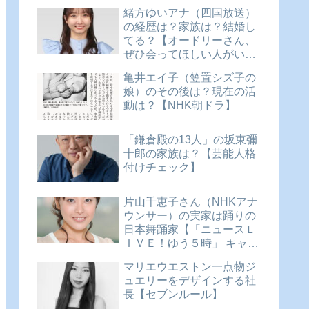
緒方ゆいアナ（四国放送）
の経歴は？家族は？結婚し
てる？【オードリーさん、
ぜひ会ってほしい人がいる
んです。 アナウンサー
亀井エイ子（笠置シズ子の
SP!】
娘）のその後は？現在の活
動は？【NHK朝ドラ】
「鎌倉殿の13人」の坂東彌
十郎の家族は？【芸能人格
付けチェック】
片山千恵子さん（NHKアナ
ウンサー）の実家は踊りの
日本舞踊家【「ニュースＬ
ＩＶＥ！ゆう５時」 キャス
ター】
マリエウエストン一点物ジ
ュエリーをデザインする社
長【セブンルール】