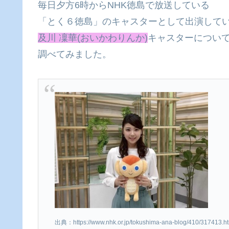
毎日夕方6時からNHK徳島で放送している
「とく６徳島」のキャスターとして出演して
及川 凜華(おいかわりんか)
キャスターについ
調べてみました。
出典：https://www.nhk.or.jp/tokushima-ana-blog/410/317413.h