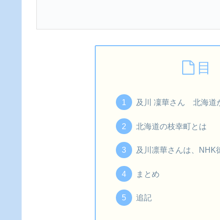
目
及川 凜華さん 北海道
北海道の枝幸町とは
及川凛華さんは、NHK
まとめ
追記