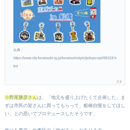
出典：
https://www.city.funabashi.lg.jp/funabashistyle/jp/topics/p096328.h
tml
小野尾勝彦さん
は、「地元を盛り上げたくて企画した。ま
ずは市民の皆さんに買ってもらって、船橋自慢をしてほし
い」との思いでプロデュースしたそうです。