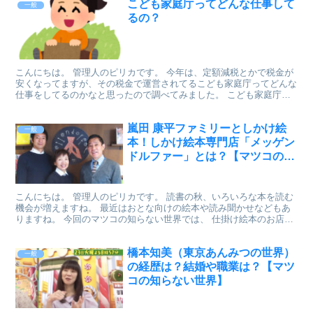
こども家庭庁ってどんな仕事して
一般
るの？
こんにちは。 管理人のピリカです。 今年は、定額減税とかで税金が
安くなってますが、その税金で運営されてるこども家庭庁ってどんな
仕事をしてるのかなと思ったので調べてみました。 こども家庭庁の
しごとは？ こども家庭庁ができるまで、子どもに関する...
嵐田 康平ファミリーとしかけ絵
一般
本！しかけ絵本専門店「メッゲン
ドルファー」とは？【マツコの知
らない世界】
こんにちは。 管理人のピリカです。 読書の秋、いろいろな本を読む
機会が増えますね。 最近はおとな向けの絵本や読み聞かせなどもあ
りますね。 今回のマツコの知らない世界では、 仕掛け絵本のお店を
経営する嵐田 康平ファミリーが出演します。 その嵐...
橋本知美（東京あんみつの世界）
一般
の経歴は？結婚や職業は？【マツ
コの知らない世界】