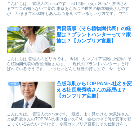
こんにちは。 管理人のpirikaです。 5月23日（火）20:57～放送され
るマツコの知らない世界の 東京あんみつの世界の橋本知美さんです
が、 いままで2500杯もあんみつを食べているという方です。 マツコ
の知らない世界のHPでは、「主婦...
西畠清順（そら植物園代表）の経
一般
歴は？プラントハンターって？家
族は？【カンブリア宮殿】
こんにちは 管理人のピリカです。 今回、カンブリア宮殿に出演の そ
ら植物園代表の西畠清順さんは、 「現代のプラントハンター」と呼
ばれているそうです。 いったいどんな経歴の持ち主で、今、どのよ
うなお仕事をしているのかを調べてみました。 出典:...
凸版印刷からTOPPANへ社名を変
一般
える社長麿秀晴さんの経歴は？
【カンブリア宮殿】
こんにちは。 管理人のpirikaです。 最近、よく見かける 大泉洋さん
と成田凌さんのTOPPANの掛け合いのCM。 会社の中で何か変革が起
こっているみたいですけど、今回カンブリア宮殿にその仕掛けをした
麿秀晴さんが、出演されるので調べてみま...