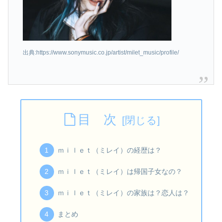
出典:https://www.sonymusic.co.jp/artist/milet_music/profile/
目 次
ｍｉｌｅｔ（ミレイ）の経歴は？
ｍｉｌｅｔ（ミレイ）は帰国子女なの？
ｍｉｌｅｔ（ミレイ）の家族は？恋人は？
まとめ