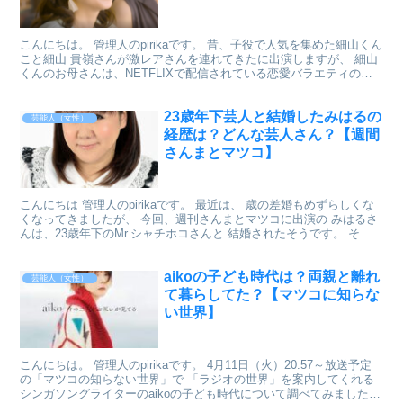
こんにちは。 管理人のpirikaです。 昔、子役で人気を集めた細山くん
こと細山 貴嶺さんが激レアさんを連れてきたに出演しますが、 細山
くんのお母さんは、NETFLIXで配信されている恋愛バラエティの
「あいの里」に出演していた「みな姉」こと...
23歳年下芸人と結婚したみはるの
芸能人（女性）
経歴は？どんな芸人さん？【週間
さんまとマツコ】
こんにちは 管理人のpirikaです。 最近は、 歳の差婚もめずらしくな
くなってきましたが、 今回、週刊さんまとマツコに出演の みはるさ
んは、23歳年下のMr.シャチホコさんと 結婚されたそうです。 そん
なみはるさんのことを調べてみました。...
aikoの子ども時代は？両親と離れ
芸能人（女性）
て暮らしてた？【マツコに知らな
い世界】
こんにちは。 管理人のpirikaです。 4月11日（火）20:57～放送予定
の「マツコの知らない世界」で 「ラジオの世界」を案内してくれる
シンガソングライターのaikoの子ども時代について調べてみました。