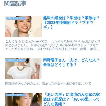
関連記事
趣里の経歴は？学歴は？家族は？
芸能人（女性）
【2023年後期朝ドラ「ブギウ
ギ」】
こんにちは 管理人のpirikaです。 ようやく気持ちのいい秋風が吹く季
節となりました。 来週からはいよいよ2023年後期の朝ドラ「ブギウ
ギ」が始まりますね。 ブギウギの主役を演じるのは、趣里。 趣里に
ついて調べてみました。 出典： 趣里の...
南野陽子さん 夫は、どんな人？
芸能人（女性）
最近はどうしてる？
南野陽子さんの夫のこと、出演した作品や現在の体調について
「あいの里」に出演のみな姉の家
芸能人（女性）
族は？経歴は？「あいの里」って
どんな番組？