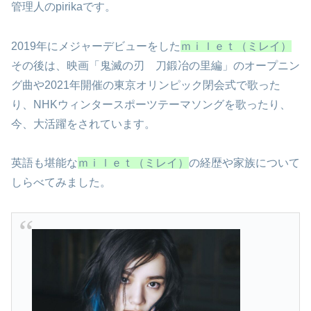
管理人のpirikaです。
2019年にメジャーデビューをした
ｍｉｌｅｔ（ミレイ）
その後は、映画「鬼滅の刃 刀鍛冶の里編」のオープニン
グ曲や2021年開催の東京オリンピック閉会式で歌った
り、NHKウィンタースポーツテーマソングを歌ったり、
今、大活躍をされています。
英語も堪能な
ｍｉｌｅｔ（ミレイ）
の経歴や家族について
しらべてみました。